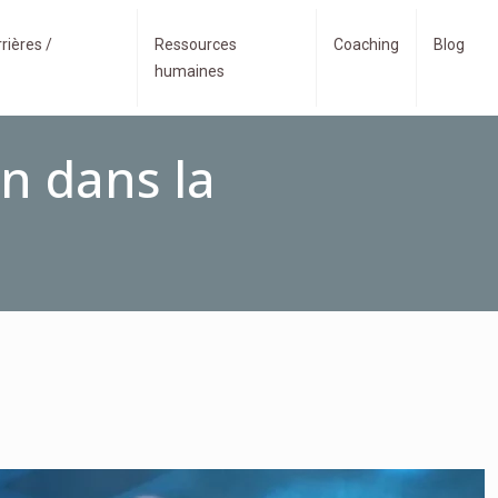
rières /
Ressources
Coaching
Blog
humaines
on dans la