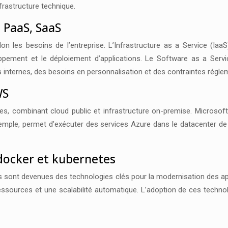
nfrastructure technique.
, PaaS, SaaS
lon les besoins de l’entreprise. L’Infrastructure as a Service (Iaa
loppement et le déploiement d’applications. Le Software as a Ser
nternes, des besoins en personnalisation et des contraintes réglem
WS
des, combinant cloud public et infrastructure on-premise. Micros
mple, permet d’exécuter des services Azure dans le datacenter de l
 docker et kubernetes
s sont devenues des technologies clés pour la modernisation des app
 ressources et une scalabilité automatique. L’adoption de ces techno